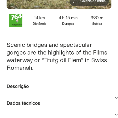
Galeria de mídia
Visão
14 km
4 h 15 min
320 m
geral
Distância
Duração
Subida
Scenic bridges and spectacular
Introdução
gorges are the highlights of the Flims
waterway or “Trutg dil Flem” in Swiss
Romansh.
Descrição
Clique
Dados técnicos
aqui
para
Clique
mostrar