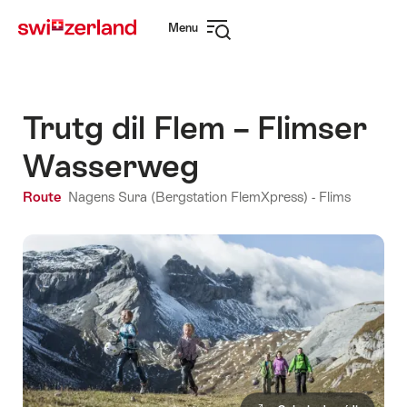
Navegar
Navegação
Menu
em
rápida
Abrir
myswitzerland.com
navegação
Trutg dil Flem – Flimser
Wasserweg
Route
Nagens Sura (Bergstation FlemXpress) - Flims