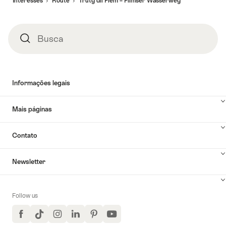
Interesses
Route
Trutg dil Flem – Flimser Wasserweg
rodapé
Busca
Busca
Informações legais
Mais páginas
Contato
Newsletter
Follow us
Facebook
TikTok
Instagram
LinkedIn
Pinterest
YouTube