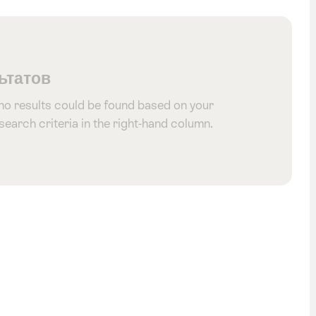
ьтатов
 no results could be found based on your
 search criteria in the right-hand column.