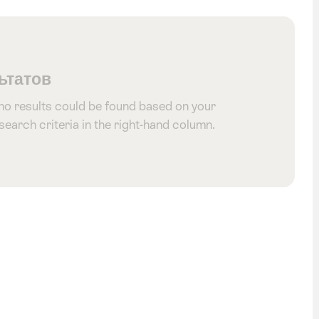
ьтатов
 no results could be found based on your
 search criteria in the right-hand column.