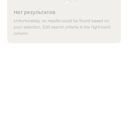
Нет результатов
Unfortunately, no results could be found based on
your selection. Edit search criteria in the right-hand
column.