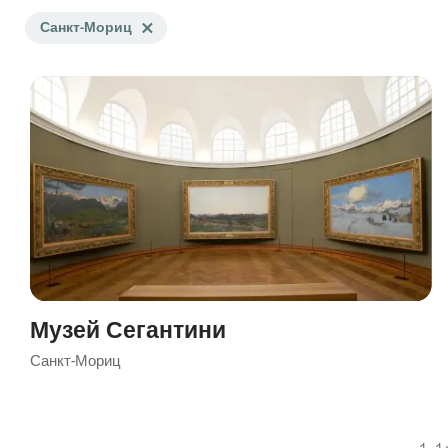
Search
Санкт-Мориц
Delete Санкт-Мориц tag
filtered
using
the
following
tags
Музей Сегантини
Санкт-Мориц