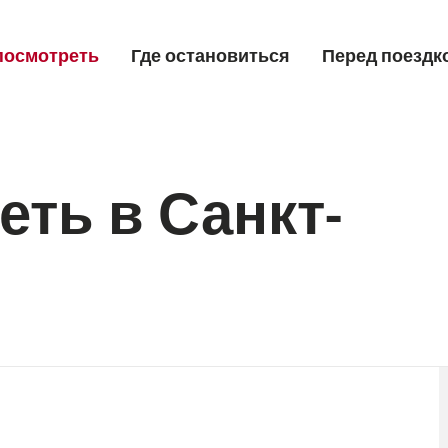
посмотреть
Где остановиться
Перед поездк
Language, region and imp
Деловые встречи
Язык
selec
еть в Санкт-