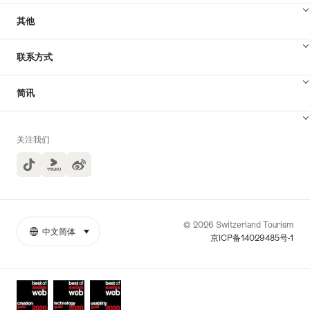
其他
联系方式
简讯
关注我们
TikTok
Yuoku
© 2026 Switzerland Tourism
中文简体
select (click to display)
More
语
京ICP备14029485号-1
links
言
Awards