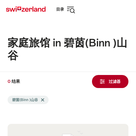
前
快
目录
往
速
打
myswitzerland.com
导
开
航
导
航
家庭旅馆 in 碧茵(Binn )山
谷
0
0
结果
结
过滤器
果
Search
发
碧茵(Binn )山谷
Delete 碧茵(Binn )山谷 tag
filtered
现
using
the
following
tags