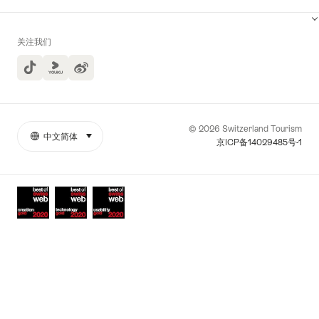
关注我们
TikTok
Yuoku
© 2026 Switzerland Tourism
中文简体
select (click to display)
More
语
京ICP备14029485号-1
links
言
Awards