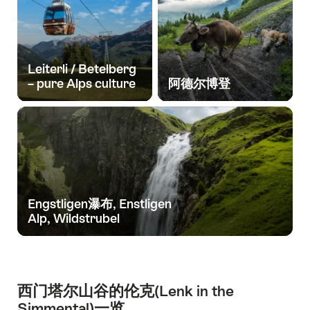
Leiterli / Betelberg
– pure Alps culture
阿德尔博登
Engstligen瀑布, Enstligen
Alp, Wildstrubel
西门塔尔山谷的伦克(Lenk in the
Simmental)一览