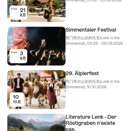
Simmental), 21.08. - 23.08.2026
21
From
8月
Simmentaler Festival
西门塔尔山谷的伦克(Lenk in the
Simmental), 03.09. - 06.09.2026
3
From
9月
29. Älplerfest
西门塔尔山谷的伦克(Lenk in the
Simmental), 10.10.2026
10
10月
Literature Lenk - Der
Röstigraben n'existe
pas.