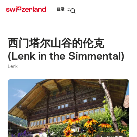
前
快
目录
往
速
打
myswitzerland.com
导
开
航
导
航
西门塔尔山谷的伦克
(Lenk in the Simmental)
Lenk