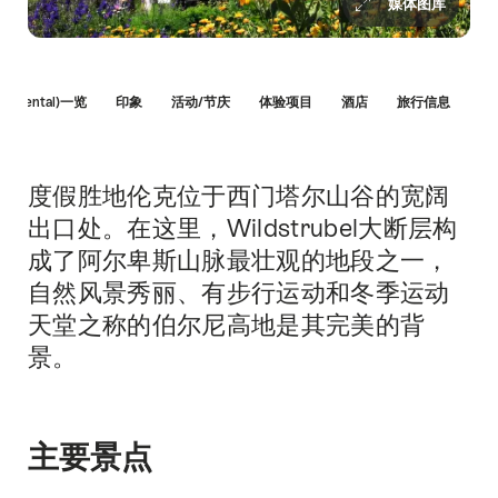
媒体图库
Hint
immental)一览
印象
活动/节庆
体验项目
酒店
旅行信息
度假胜地伦克位于西门塔尔山谷的宽阔
简
介
出口处。在这里，Wildstrubel大断层构
成了阿尔卑斯山脉最壮观的地段之一，
自然风景秀丽、有步行运动和冬季运动
天堂之称的伯尔尼高地是其完美的背
景。
主要景点