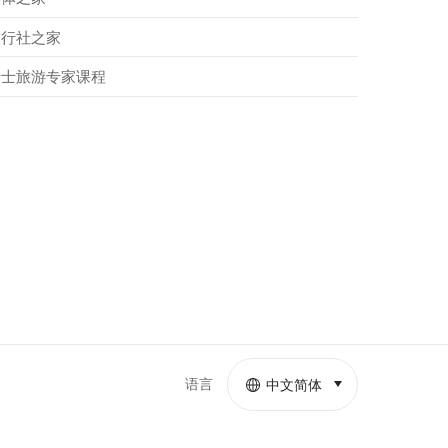
旅行社之家
瑞士旅游专家课程
语言
中文简体
select (click to displa
More
links