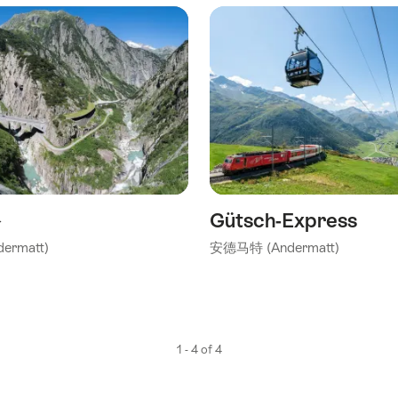
谷
Gütsch-Express
ermatt)
安德马特 (Andermatt)
1 - 4 of 4