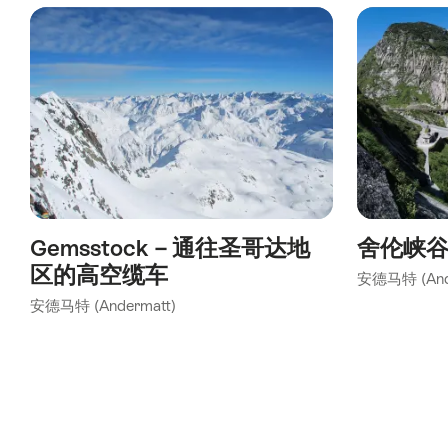
using
the
following
tags
Gemsstock－通往圣哥达地
舍伦峡
区的高空缆车
安德马特 (And
安德马特 (Andermatt)