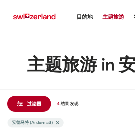
前
快
主目录
往
速
目的地
主题旅游
myswitzerland.com
导
航
主题旅游 in 安
4
结
过滤器
4
结果
发现
果
发
Search
安德马特 (Andermatt)
Delete 安德马特 (Andermatt) tag
现
filtered