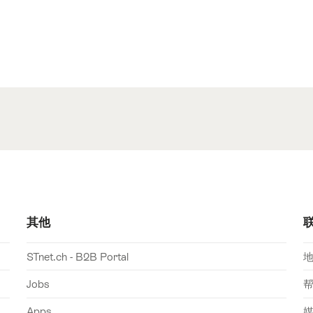
其他
STnet.ch - B2B Portal
Jobs
Apps