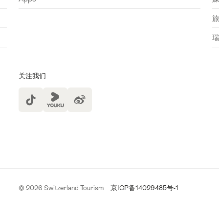
关注我们
TikTok
Yuoku
© 2026 Switzerland Tourism
京ICP备14029485号-1