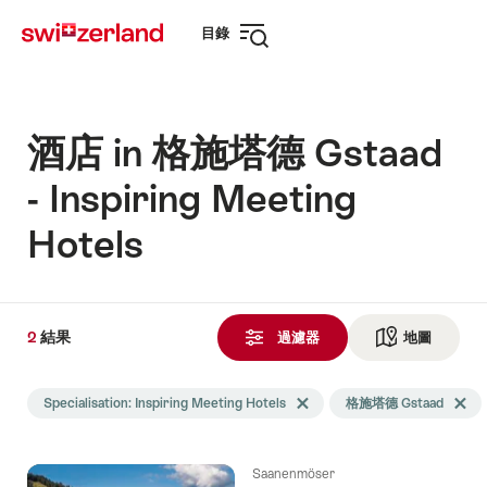
前
快
目錄
往
速
打
myswitzerland.com
導
開
航
導
航
酒店 in 格施塔德 Gstaad
- Inspiring Meeting
Hotels
2
2
結果
結
過濾器
地圖
查看地
果
Search
發
Specialisation: Inspiring Meeting Hotels
Delete Specialisation tag
格施塔德 Gstaad
Delet
filtered
現
using
the
Saanenmöser
following