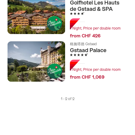
Golfhotel Les Hauts
tags
de Gstaad & SPA
4 Stars
1 Night, Price per double room
from CHF 426
格施塔德 Gstaad
Gstaad Palace
5 Stars
1 Night, Price per double room
from CHF 1,069
1 - 2 of 2