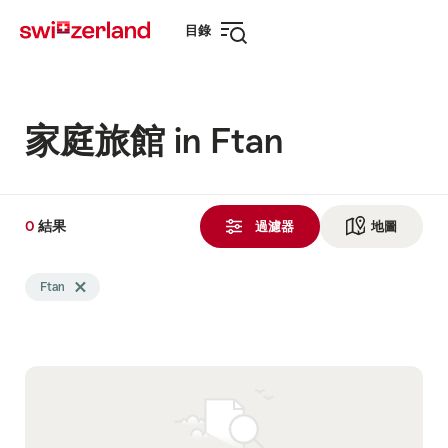
前
快
目錄
往
速
打
myswitzerland.com
導
開
航
導
航
家庭旅館 in Ftan
0
0
結果
結
過濾器
地圖
查看地
果
Search
發
Ftan
Delete Ftan tag
filtered
現
using
the
following
tags