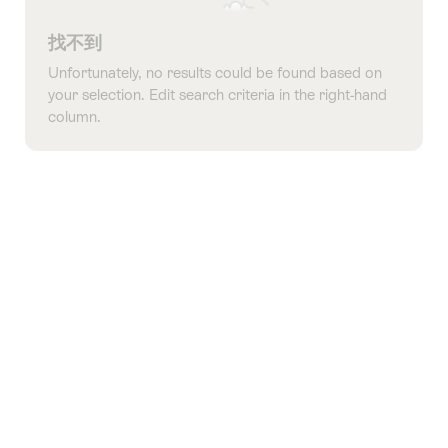
找不到
Unfortunately, no results could be found based on
your selection. Edit search criteria in the right-hand
column.