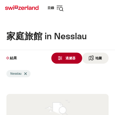
前
快
目錄
往
速
打
myswitzerland.com
導
開
航
導
航
家庭旅館 in Nesslau
0
0
結果
結
過濾器
地圖
查看地
果
Search
發
Nesslau
Delete Nesslau tag
filtered
現
using
the
following
tags