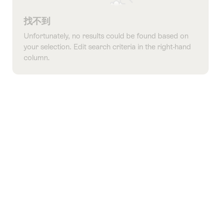
找不到
Unfortunately, no results could be found based on
your selection. Edit search criteria in the right-hand
column.