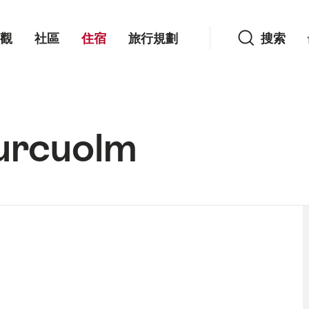
搜索
觀
社區
住宿
旅行規劃
搜索
rcuolm