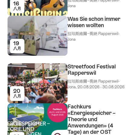
拉珀斯維爾−喬納 Rapperswil-
16
Jona
八月
Was Sie schon immer
wissen wollten
拉珀斯維爾−喬納 Rapperswil-
Jona
19
八月
Streetfood Festival
Rapperswil
拉珀斯維爾−喬納 Rapperswil-
Jona, 20.08.2026 - 30.08.2026
20
八月
Fachkurs
«Energiespeicher –
Theorie und
Anwendungen» (4
Tage) an der OST