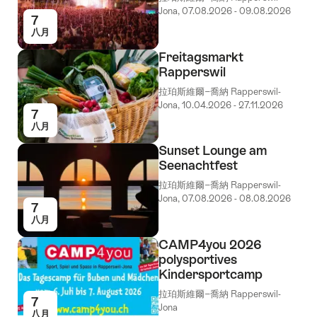
Jona, 07.08.2026 - 09.08.2026
7
八月
Freitagsmarkt
Rapperswil
拉珀斯維爾−喬納 Rapperswil-
Jona, 10.04.2026 - 27.11.2026
7
八月
Sunset Lounge am
Seenachtfest
拉珀斯維爾−喬納 Rapperswil-
Jona, 07.08.2026 - 08.08.2026
7
八月
CAMP4you 2026
polysportives
Kindersportcamp
拉珀斯維爾−喬納 Rapperswil-
7
Jona
八月