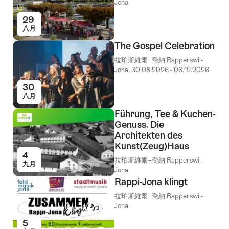
Jona
29
八月
The Gospel Celebration
拉珀斯維爾−喬納 Rapperswil-
Jona, 30.08.2026 - 06.12.2026
30
八月
Führung, Tee & Kuchen-
Genuss. Die
Architekten des
Kunst(Zeug)Haus
4
拉珀斯維爾−喬納 Rapperswil-
九月
Jona
Rappi-Jona klingt
拉珀斯維爾−喬納 Rapperswil-
Jona
5