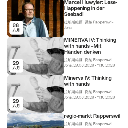
Marcel Huwyler: Lese-
Happening in der
Seebadi
拉珀斯維爾−喬納 Rapperswil-
28
Jona
八月
MINERVA IV: Thinking
with hands –Mit
Händen denken
拉珀斯維爾−喬納 Rapperswil-
29
Jona, 29.08.2026 - 11.10.2026
八月
Minerva IV: Thinking
with hands
拉珀斯維爾−喬納 Rapperswil-
Jona, 29.08.2026 - 11.10.2026
29
八月
regio-markt Rapperswil
拉珀斯維爾−喬納 Rapperswil-