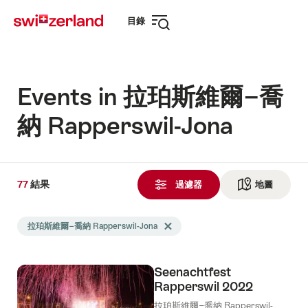
前
快
目錄
往
速
打
myswitzerland.com
導
開
航
導
航
Events in 拉珀斯維爾−喬
納 Rapperswil-Jona
77
77
結果
結
過濾器
地圖
查看地
果
Search
發
拉珀斯維爾−喬納 Rapperswil-Jona
Delete 拉珀斯維爾−喬納 Rapperswil-Jon
filtered
現
using
the
Seenachtfest
following
Rapperswil 2022
tags
拉珀斯維爾−喬納 Rapperswil-