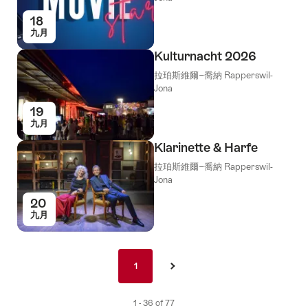
18
九月
Kulturnacht 2026
拉珀斯維爾−喬納 Rapperswil-
Jona
19
九月
Klarinette & Harfe
拉珀斯維爾−喬納 Rapperswil-
Jona
20
九月
Pagination
1
1
›
nav
de
1 - 36 of 77