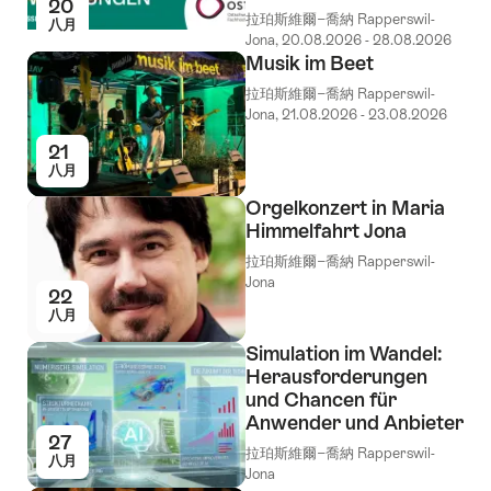
20
拉珀斯維爾−喬納 Rapperswil-
八月
Jona, 20.08.2026 - 28.08.2026
Musik im Beet
拉珀斯維爾−喬納 Rapperswil-
Jona, 21.08.2026 - 23.08.2026
21
八月
Orgelkonzert in Maria
Himmelfahrt Jona
拉珀斯維爾−喬納 Rapperswil-
Jona
22
八月
Simulation im Wandel:
Herausforderungen
und Chancen für
Anwender und Anbieter
27
拉珀斯維爾−喬納 Rapperswil-
八月
Jona