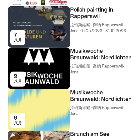
Polish painting in
Rapperswil
拉珀斯維爾−喬納 Rapperswil-
Jona, 01.05.2026 - 31.10.2026
7
八月
Musikwoche
Braunwald: Nordlichter
拉珀斯維爾−喬納 Rapperswil-
Jona
9
八月
Musikwoche
Braunwald: Nordlichter
拉珀斯維爾−喬納 Rapperswil-
Jona
9
八月
Brunch am See