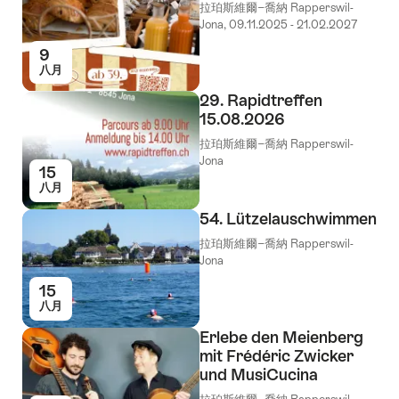
拉珀斯維爾−喬納 Rapperswil-
Jona, 09.11.2025 - 21.02.2027
9
八月
29. Rapidtreffen
15.08.2026
拉珀斯維爾−喬納 Rapperswil-
Jona
15
八月
54. Lützelauschwimmen
拉珀斯維爾−喬納 Rapperswil-
Jona
15
八月
Erlebe den Meienberg
mit Frédéric Zwicker
und MusiCucina