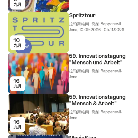
九月
Spritztour
拉珀斯維爾−喬納 Rapperswil-
Jona, 10.09.2026 - 05.11.2026
10
九月
59. Innovationstagung
"Mensch und Arbeit"
拉珀斯維爾−喬納 Rapperswil-
Jona
16
九月
59. Innovationstagung
"Mensch & Arbeit"
拉珀斯維爾−喬納 Rapperswil-
Jona
16
九月
MovieStar