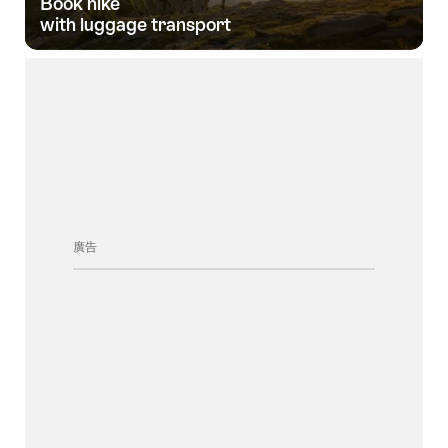
Book hike­
with luggage transport­
廣告