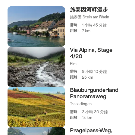
the
施泰因河畔漫步
following
tags
施泰因 Stein am Rhein
需時
1 小時 45 分鐘
距離
7 km
Via Alpina, Stage
4/20
Elm
需時
9 小時 10 分鐘
距離
25 km
Blauburgunderland
Panoramaweg
Trasadingen
需時
3 小時 30 分鐘
距離
14 km
Pragelpass-Weg,