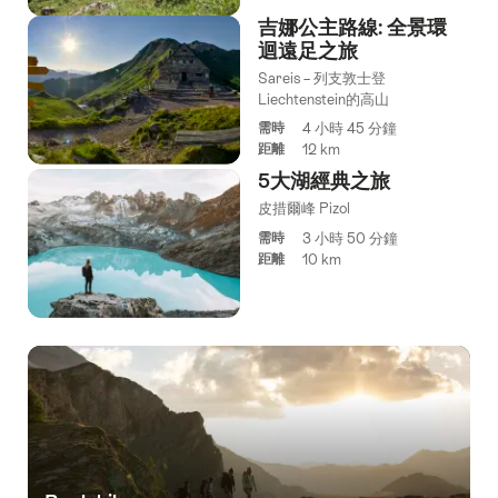
吉娜公主路線: 全景環
迴遠足之旅
Sareis – 列支敦士登
Liechtenstein的高山
需時
4 小時 45 分鐘
距離
12 km
5大湖經典之旅
皮措爾峰 Pizol
需時
3 小時 50 分鐘
距離
10 km