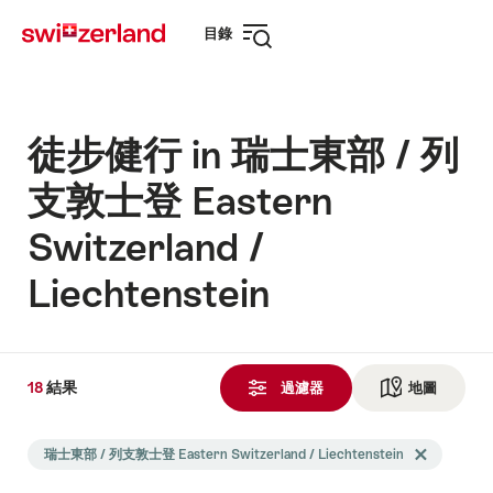
前
快
目錄
往
速
打
myswitzerland.com
導
開
航
導
航
徒步健行 in 瑞士東部 / 列
支敦士登 Eastern
Switzerland /
Liechtenstein
18
18
結果
結
過濾器
地圖
查看地
果
Search
發
瑞士東部 / 列支敦士登 Eastern Switzerland / Liechtenstein
Delete 瑞士東部 
filtered
現
using