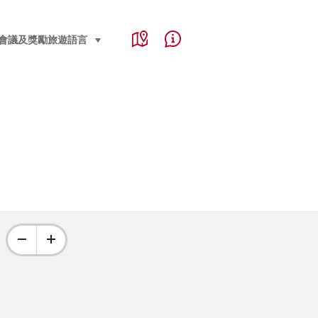
Service Navigation
Language, region and important links
會議及獎勵旅遊
語言
select (click to display)
Map
Help & Contact