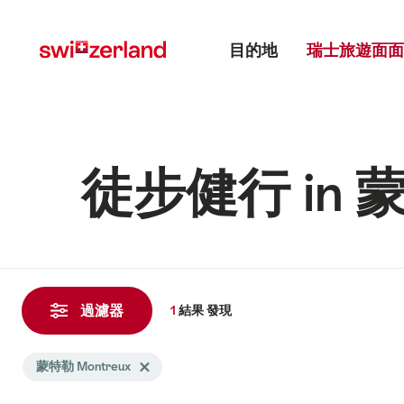
前
快
主目錄
往
速
目的地
瑞士旅遊面面
myswitzerland.com
導
航
徒步健行 in 蒙
1
結
過濾器
1
結果
發現
果
發
Search
蒙特勒 Montreux
Delete 蒙特勒 Montreux tag
現
filtered