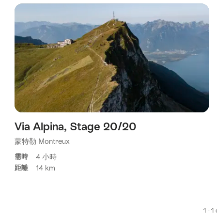
using
the
following
tags
Via Alpina, Stage 20/20
蒙特勒 Montreux
4 小時
需時
14 km
距離
1 - 1