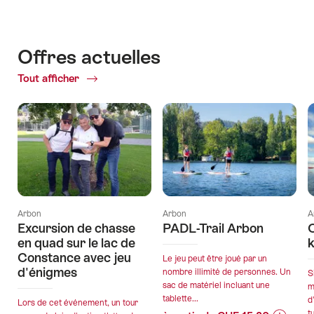
Découvrir
des
les
manifestations
environs
Offres actuelles
Tout afficher
Offres
actuelles
Arbon
Arbon
A
Excursion de chasse
PADL-Trail Arbon
en quad sur le lac de
k
Constance avec jeu
Le jeu peut être joué par un
d'énigmes
nombre illimité de personnes. Un
S
sac de matériel incluant une
m
tablette...
d
Lors de cet événement, un tour
tu