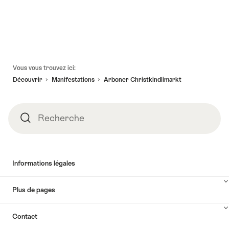
avec
jeu
d'énigmes"
Pied
Vous vous trouvez ici:
de
Découvrir
Manifestations
Arboner Christkindlimarkt
page
Recherche
Recherche
Informations légales
Plus de pages
Contact