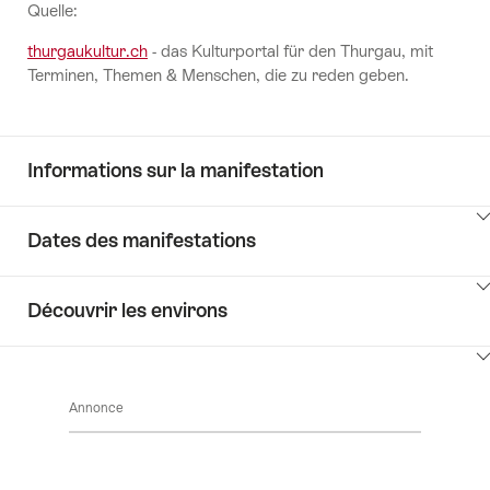
Quelle:
thurgaukultur.ch
- das Kulturportal für den Thurgau, mit
Terminen, Themen & Menschen, die zu reden geben.
Informations sur la manifestation
Cliquez
Dates des manifestations
ici
pour
Cliquez
afficher
Découvrir les environs
ici
les
pour
contenus
Cliquez
afficher
Informations
ici
les
sur
Annonce
pour
contenus
la
afficher
Vérifier
manifestation
les
les
contenus
dates