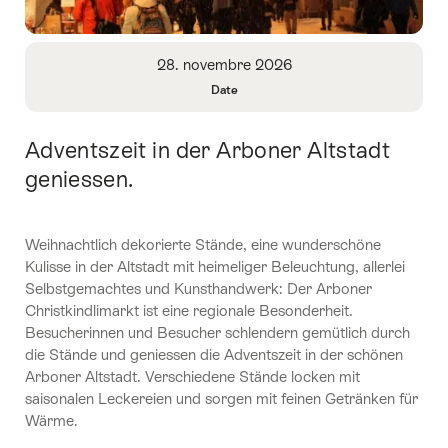
Aperçu
28. novembre 2026
Date
Ouvrir
les
Adventszeit in der Arboner Altstadt
Introduction
informations
sur
geniessen.
Date
Weihnachtlich dekorierte Stände, eine wunderschöne
Kulisse in der Altstadt mit heimeliger Beleuchtung, allerlei
Selbstgemachtes und Kunsthandwerk: Der Arboner
Christkindlimarkt ist eine regionale Besonderheit.
Besucherinnen und Besucher schlendern gemütlich durch
die Stände und geniessen die Adventszeit in der schönen
Arboner Altstadt. Verschiedene Stände locken mit
saisonalen Leckereien und sorgen mit feinen Getränken für
Wärme.