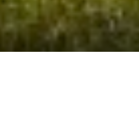
Ofertas
de
Quicklinks
Abas
parceiros
para
buscar
Reserve voos
ofertas
de
nossos
Bilhetes
parceiros
Hotéis