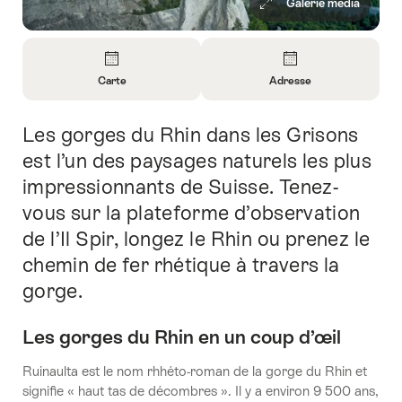
Galerie média
Aperçu
Carte
Adresse
Ouvrir
Ouvrir
les
les
Les gorges du Rhin dans les Grisons
Introduction
informations
informations
sur
sur
est l’un des paysages naturels les plus
Carte
Contact
impressionnants de Suisse. Tenez-
vous sur la plateforme d’observation
de l’Il Spir, longez le Rhin ou prenez le
chemin de fer rhétique à travers la
gorge.
Les gorges du Rhin en un coup d’œil
Ruinaulta est le nom rhhéto-roman de la gorge du Rhin et
signifie « haut tas de décombres ». Il y a environ 9 500 ans,