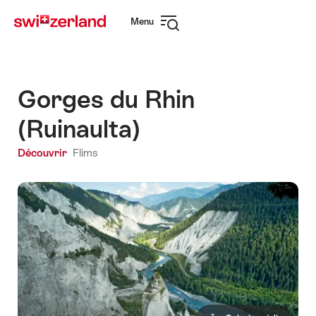
Naviguer
Navigation
Menu
sur
rapide
Ouvrir
myswitzerland.com
la
navigation
Gorges du Rhin
(Ruinaulta)
Découvrir
Flims