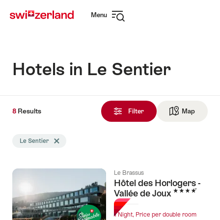
Navigate
Quick
Menu
to
navigation
Open
myswitzerland.com
navigation
Hotels in Le Sentier
8
8
Results
Results
Filter
Map
See ma
found
Search
Le Sentier
Delete Le Sentier tag
filtered
using
the
Le Brassus
following
Hôtel des Horlogers -
tags
4 Stars
Vallée de Joux
1 Night, Price per double room