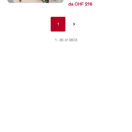
da CHF 216
Paginatura
1
1
›
nav
it
1 - 36 of 3803