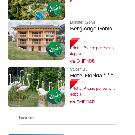
Münster (Goms)
Berglodge Goms
l Stelle
1 Notte, Prezzo per camera
doppia
da CHF 195
Studen BE
3 Stelle
Hotel Florida
1 Notte, Prezzo per camera
doppia
da CHF 140
Inserzione