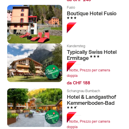
Fusio
Boutique Hotel Fusio
3 Stelle
Kandersteg
Typically Swiss Hotel
3 Stelle
Ermitage
1 Notte, Prezzo per camera
doppia
da CHF 188
Schangnau Bumbach
Hotel & Landgasthof
Kemmeriboden-Bad
3 Stelle
1 Notte, Prezzo per camera
doppia