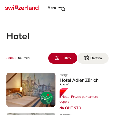
Navigare
Navigazione
Menu
su
rapida
Apri
myswitzerland.com
navigazione
Hotel
3803
3803
Risultati
Risultati
Filtro
Cartina
Vai alla 
trovati
Zurigo
Hotel Adler Zürich
3 Stelle
1 Notte, Prezzo per camera
doppia
da CHF 270