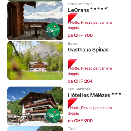
Crans-Montana
5 Stelle
LeCrans
1 Notte, Prezzo per camera
doppia
da CHF 700
Bever
Gasthaus Spinas
l Stelle
1 Notte, Prezzo per camera
doppia
da CHF 204
Les Haudères
3 Stelle
Hôtel les Mélèzes
1 Notte, Prezzo per camera
doppia
da CHF 200
Täsch