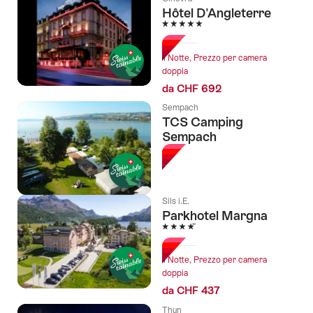
Hôtel D'Angleterre
5 Stelle
1 Notte, Prezzo per camera
doppia
da CHF 692
Sempach
TCS Camping
Sempach
Sils i.E.
Parkhotel Margna
4 Stelle
1 Notte, Prezzo per camera
doppia
da CHF 437
Thun