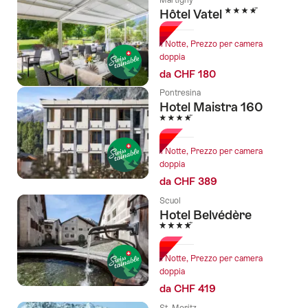
Martigny
4 Stelle
Hôtel Vatel
1 Notte, Prezzo per camera
doppia
da CHF 180
Pontresina
Hotel Maistra 160
4 Stelle
1 Notte, Prezzo per camera
doppia
da CHF 389
Scuol
Hotel Belvédère
4 Stelle
1 Notte, Prezzo per camera
doppia
da CHF 419
St. Moritz