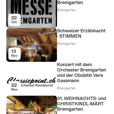
Bremgarten
Bremgarten
22
Oct
Schweizer Erzählnacht
- STIMMEN
Bremgarten
13
Nov
Konzert mit dem
Orchester Bremgarten
und der Oboistin Vera
Gassmann
22
Bremgarten
Nov
31. WEIHNACHTS- und
CHRISTKINDL-MÄRT
Bremgarten