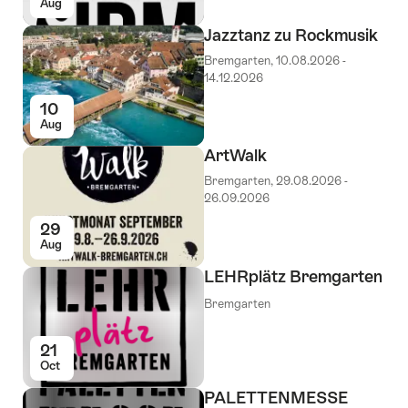
Aug
Jazztanz zu Rockmusik
Bremgarten, 10.08.2026 -
14.12.2026
10
Aug
ArtWalk
Bremgarten, 29.08.2026 -
26.09.2026
29
Aug
LEHRplätz Bremgarten
Bremgarten
21
Oct
PALETTENMESSE