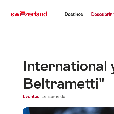
Navegar
Navegación
Menú principal
por
rápida
Destinos
Descubrir 
myswitzerland.com
International 
Beltrametti"
Eventos
Lenzerheide