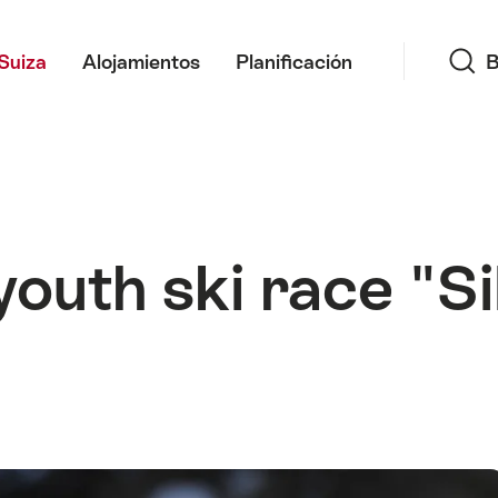
Búsqueda
Suiza
Alojamientos
Planificación
B
youth ski race "S