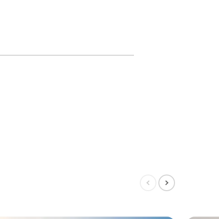
Mostrar
Mostrar
diapositiva
siguiente
anterior
diapositiva