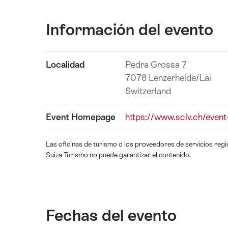
Información del evento
Mostrar
Localidad
Pedra Grossa 7
contenido
7078 Lenzerheide/Lai
de
Switzerland
Información
del
Event Homepage
https://www.sclv.ch/event-
evento
Las oficinas de turismo o los proveedores de servicios regi
Suiza Turismo no puede garantizar el contenido.
Fechas del evento