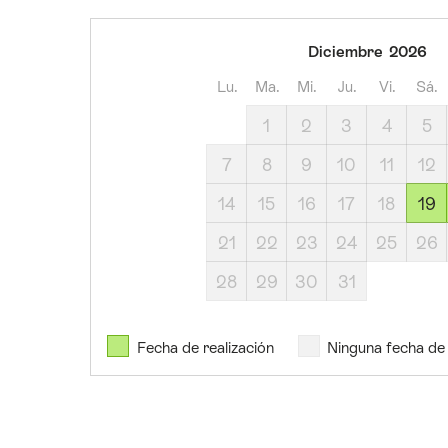
sábado,
Diciembre
2026
19
Lu.
Ma.
Mi.
Ju.
Vi.
Sá.
de
diciembre
1
2
3
4
5
de
7
8
9
10
11
12
2026
domingo,
14
15
16
17
18
19
20
21
22
23
24
25
26
de
diciembre
28
29
30
31
de
2026
Fecha de realización
Ninguna fecha de 