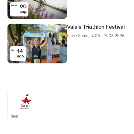
20
hasta
sep.
Valais Triathlon Festival
Sion / Sitten, 14.08. - 16.08.2026
14
De
ago.
Auszeichnungen
Sion