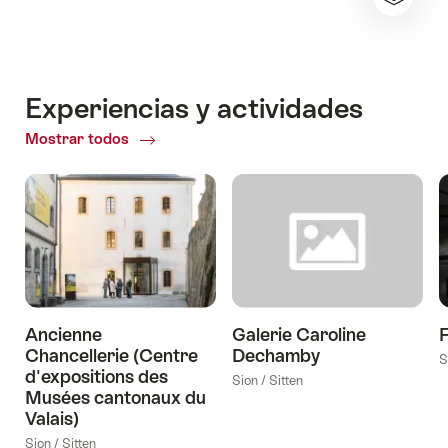
Experiencias y actividades
Mostrar todos
ofExperiencias
y
actividades
Ancienne
Galerie Caroline
F
Chancellerie (Centre
Dechamby
S
d'expositions des
Sion / Sitten
Musées cantonaux du
Valais)
Sion / Sitten