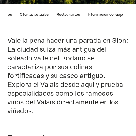
Lista
Hoteles
Ofertas actuales
Restaurantes
Información del viaje
de
enlaces
que
llevan
Vale la pena hacer una parada en Sion:
Introducción
directamente
La ciudad suiza más antigua del
a
soleado valle del Ródano se
los
puntos
caracteriza por sus colinas
de
fortificadas y su casco antiguo.
anclaje
Explora el Valais desde aquí y prueba
en
esta
especialidades como los famosos
página.
vinos del Valais directamente en los
viñedos.