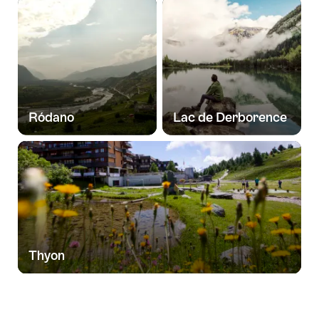
Ródano
Lac de Derborence
Thyon