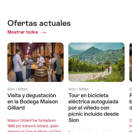
Ofertas actuales
Mostrar todos
Ofertas
actuales
Sion / Sitten
Sion / Sitten
S
Visita y degustación
Tour en bicicleta
F
en la Bodega Maison
eléctrica autoguiada
b
Gilliard
por el viñedo con
d
picnic incluido desde
Sion
Maison Gilliard fue fundada en
D
1885 por Edmond Gilliard, quien
i
adquirió el Clos du Mont y el Clos
s