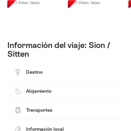
incluido
Sion / Sitten, Valais
Sion / Sitten, Valais
S
desde
Sion»
Información del viaje: Sion /
Sitten
Destino
Alojamiento
Transportes
Información local