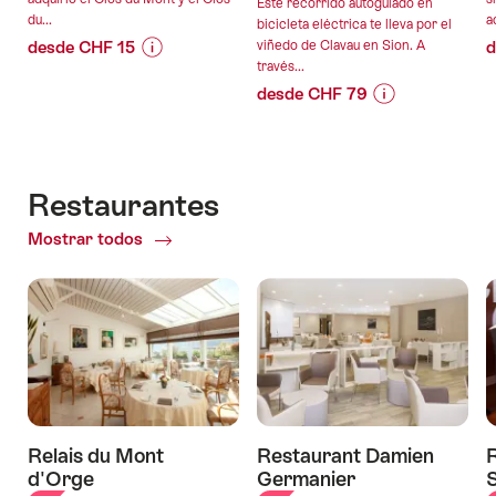
Este recorrido autoguiado en
du...
a
bicicleta eléctrica te lleva por el
desde CHF 15
viñedo de Clavau en Sion. A
d
través...
Información
Detalles
desde CHF 79
de
de
Información
Detalles
precio
la
de
de
para
oferta
precio
la
la
para
oferta
oferta
Restaurantes
validez:
la
«Visita
06.08.2026
Mostrar todos
of
oferta
y
validez:
-
Restaurantes
«Tour
degustación
06.08.2026
10.01.2027
en
en
-
bicicleta
la
01.11.2026
eléctrica
Bodega
autoguiada
Maison
por
Gilliard»
el
viñedo
Relais du Mont
Restaurant Damien
con
d'Orge
Germanier
S
picnic