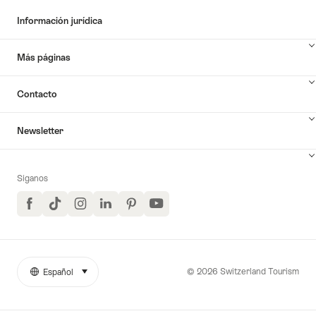
Información jurídica
Más páginas
Contacto
Newsletter
Síganos
Facebook
TikTok
Instagram
LinkedIn
Pinterest
YouTube
© 2026 Switzerland Tourism
Español
seleccionar (haga clic para ver)
More
Idioma
links