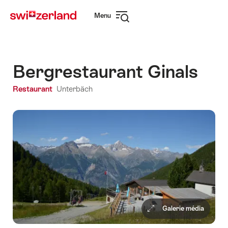
Naviguer
Navigation
Menu
sur
rapide
Ouvrir
myswitzerland.com
la
navigation
Bergrestaurant Ginals
Restaurant
Unterbäch
Galerie média