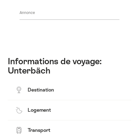
Afficher
Common.Of
les
Contact
Annonce
contenus
Common.Of
Horaires
d’ouverture
Informations de voyage:
Unterbäch
Destination
Logement
Transport