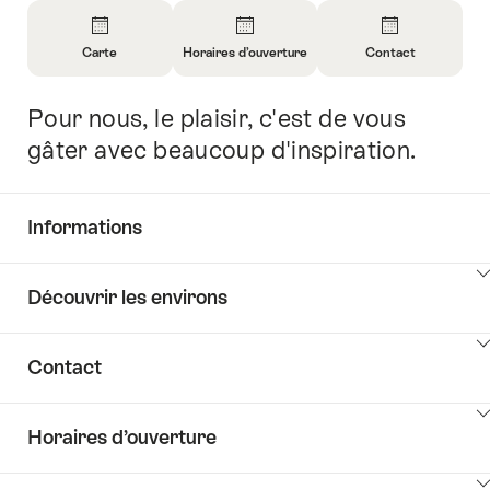
Aperçu
Carte
Horaires d’ouverture
Contact
Ouvrir
Ouvrir
Ouvrir
les
les
les
Pour nous, le plaisir, c'est de vous
Introduction
informations
informations
informations
sur
sur
sur
gâter avec beaucoup d'inspiration.
Carte
Horaires
Contact
d’ouverture
Informations
Afficher
Découvrir les environs
les
contenus
Afficher
Common.Of
Contact
les
Informations
contenus
Afficher
Découvrir
Horaires d’ouverture
les
les
contenus
environs