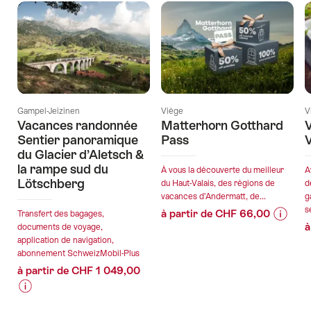
Gampel-Jeizinen
Viège
V
Vacances randonnée
Matterhorn Gotthard
V
Sentier panoramique
Pass
du Glacier d’Aletsch &
la rampe sud du
À vous la découverte du meilleur
A
Lötschberg
du Haut-Valais, des régions de
d
vacances d’Andermatt, de...
g
s
à partir de CHF 66,00
Transfert des bagages,
à
documents de voyage,
Informa
Détails
application de navigation,
sur
de
abonnement SchweizMobil-Plus
les
l’offre
à partir de CHF 1 049,00
prix
de
valable:
Informations
Détails
l’offre