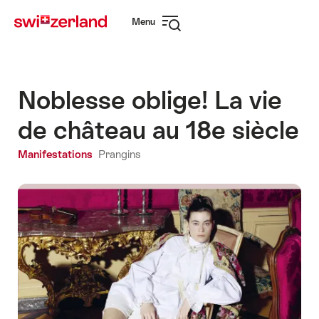
Naviguer
Navigation
Menu
sur
rapide
Ouvrir
myswitzerland.com
la
navigation
Noblesse oblige! La vie
de château au 18e siècle
Manifestations
Prangins