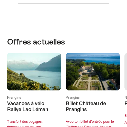
dates
afficher
Découvrir
des
les
les
manifestations
contenus
environs
Contact
Offres actuelles
Prangins
Prangins
N
Vacances à vélo
Billet Château de
Rallye Lac Léman
Prangins
E
Transfert des bagages,
Avec ton billet d'entrée pour le
à