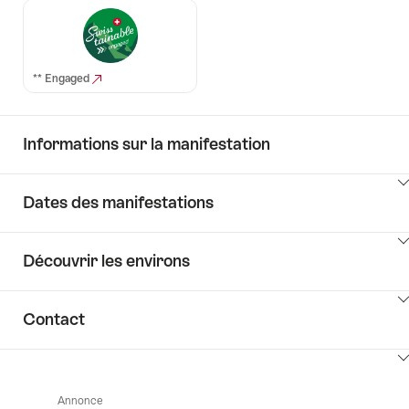
** Engaged
Informations sur la manifestation
Cliquez
Dates des manifestations
ici
pour
Cliquez
afficher
Découvrir les environs
ici
les
pour
contenus
Cliquez
afficher
Informations
Contact
ici
les
sur
pour
contenus
la
Cliquez
afficher
Vérifier
manifestation
ici
les
les
Annonce
pour
contenus