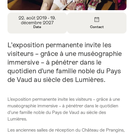
Aperçu
22. août 2019 - 19.
décembre 2027
Date
Contact
Ouvrir
Ouvrir
les
les
L’exposition permanente invite les
Introduction
informations
informations
sur
sur
visiteurs – grâce à une muséographie
Date
Contact
immersive – à pénétrer dans le
quotidien d’une famille noble du Pays
de Vaud au siècle des Lumières.
L’exposition permanente invite les visiteurs – grâce à une
muséographie immersive – à pénétrer dans le quotidien
d’une famille noble du Pays de Vaud au siècle des
Lumières.
Les anciennes salles de réception du Château de Prangins,