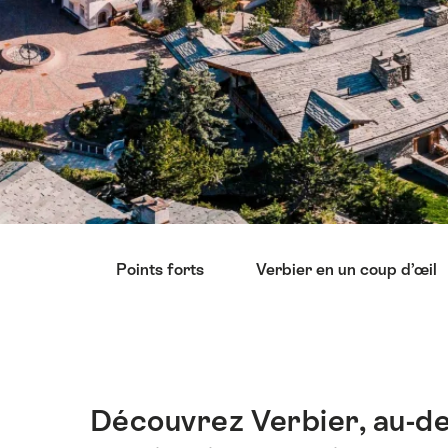
Liste
Points forts
Verbier en un coup d’œil
des
liens
menant
directement
aux
points
Découvrez Verbier, au-de
Introduction
forts