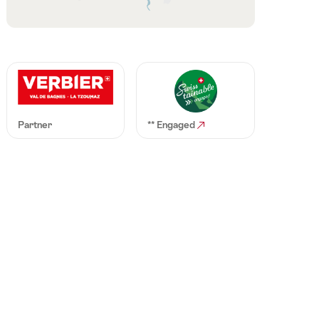
Verbier
Le
Valais
Partner
** Engaged