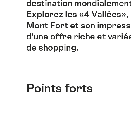
destination mondialement 
sur
cette
Explorez les «4 Vallées»,
page.
Mont Fort et son impressi
d’une offre riche et vari
de shopping.
Points forts