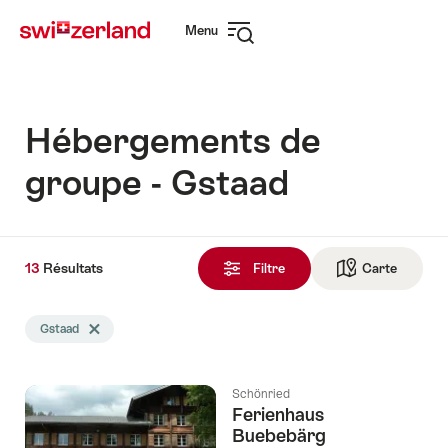
Naviguer
Navigation
Menu
sur
rapide
Ouvrir
myswitzerland.com
la
navigation
Hébergements de
groupe - Gstaad
13
13
Résultats
Résultats
Filtre
Carte
Vers la 
trouvés
La
Gstaad
Effacer le tag Gstaad
recherche
a
été
Schönried
filtrée
Ferienhaus
selon
Buebebärg
les