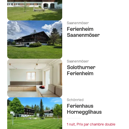
tags
suivants
Saanenmöser
Ferienheim
Saanenmöser
Saanenmöser
Solothurner
Ferienheim
Schönried
Ferienhaus
Hornegglihaus
1 nuit, Prix par chambre double