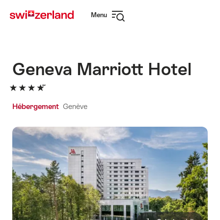
Naviguer
Navigation
Menu
sur
rapide
Ouvrir
myswitzerland.com
la
navigation
Geneva Marriott Hotel
Hébergement
Genève