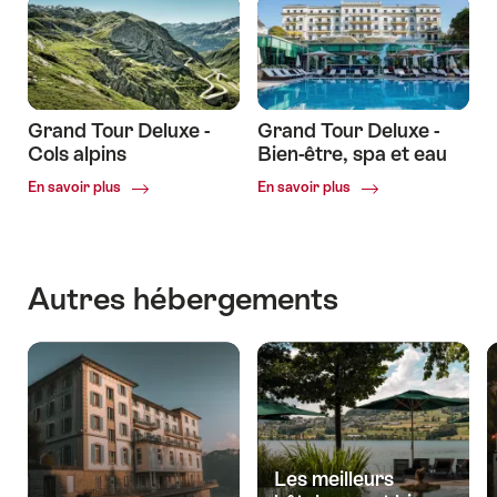
suisses
Grand Tour Deluxe -
Grand Tour Deluxe -
Cols alpins
Bien-être, spa et eau
Common.Of
Common.Of
En savoir plus
En savoir plus
Grand
Grand
Tour
Tour
Deluxe
Deluxe
-
-
Autres hébergements
Cols
Bien-
alpins
être,
spa
et
eau
Les meilleurs