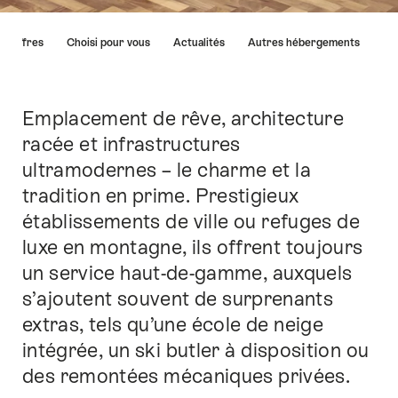
Liste
gs Offres
Choisi pour vous
Actualités
Autres hébergements
des
liens
menant
directement
Emplacement de rêve, architecture
Introduction
aux
racée et infrastructures
points
ultramodernes – le charme et la
forts
sur
tradition en prime. Prestigieux
cette
établissements de ville ou refuges de
page.
luxe en montagne, ils offrent toujours
un service haut-de-gamme, auxquels
s’ajoutent souvent de surprenants
extras, tels qu’une école de neige
intégrée, un ski butler à disposition ou
des remontées mécaniques privées.