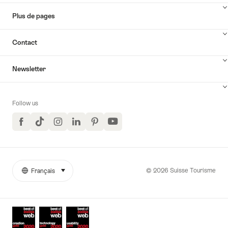
Plus de pages
Contact
Newsletter
Follow us
Facebook
TikTok
Instagram
LinkedIn
Pinterest
YouTube
© 2026 Suisse Tourisme
Français
sélectionner (cliquer pour afficher)
More
Langue
links
Awards