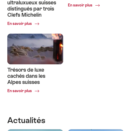
ultraluxueux suisses
Common.Of
En savoir plus
distingués par trois
Luxe
Clefs Michelin
en
altitude
Common.Of
En savoir plus
Les
hôtels
ultraluxueux
suisses
distingués
par
trois
Clefs
Trésors de luxe
Michelin
cachés dans les
Alpes suisses
Common.Of
En savoir plus
Trésors
de
luxe
cachés
Actualités
dans
les
Alpes