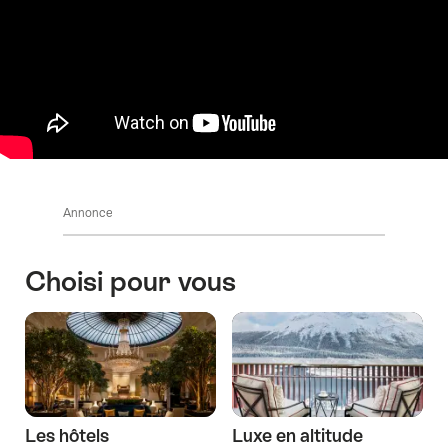
la
montagne"
Annonce
Choisi pour vous
Les hôtels
Luxe en altitude