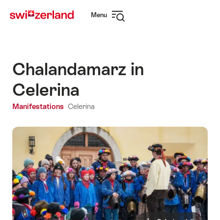
Naviguer
Navigation
Menu
sur
rapide
Ouvrir
myswitzerland.com
la
navigation
Chalandamarz in
Celerina
Manifestations
Celerina