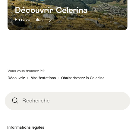
détente
à
Découvrir Celerina
à
Celerin
deux
En savoir plus
à
Celerina"
Pied
Vous vous trouvez ici:
de
Découvrir
Manifestations
Chalandamarz in Celerina
page
Recherche
Recherche
Informations légales