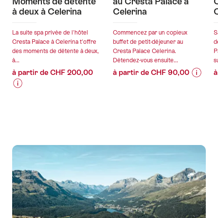
Moments de détente
au Cresta Palace à
C
à deux à Celerina
Celerina
C
La suite spa privée de l'hôtel
Commencez par un copieux
S
Cresta Palace à Celerina t'offre
buffet de petit-déjeuner au
d
des moments de détente à deux,
Cresta Palace Celerina.
P
à...
Détendez-vous ensuite...
su
à partir de CHF 200,00
à partir de CHF 90,00
à
Informa
Détails
Informations
Détails
sur
de
sur
de
les
l’offre
les
l’offre
prix
prix
de
valable:
de
l’offre
valable:
05.08.
l’offre
"Petit-
05.08.2026
-
"Suite
déjeune
-
27.03.
Spa
et
27.03.2027
Privée
spa
–
au
Moments
Cresta
de
Palace