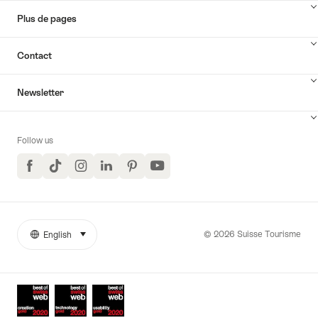
Plus de pages
Contact
Newsletter
Follow us
Facebook
TikTok
Instagram
LinkedIn
Pinterest
YouTube
© 2026 Suisse Tourisme
English
sélectionner (cliquer pour afficher)
More
Langue
links
Awards