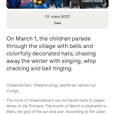
Galerie média
Aperçu
01. mars 2027
Date
Ouvrir
les
On March 1, the children parade
Introduction
informations
sur
through the village with bells and
Date
colorfully decorated hats, chasing
away the winter with singing, whip
cracking and bell ringing.
Chalandamarz, Chaland'avrigl, laschè las vachas our
d'uvigl...
The roots of Chalandamarz can be traced back to pagan
times, to the Romans. The month of March is dedicated to
Mars, the god of the sun and war. According to the Julian