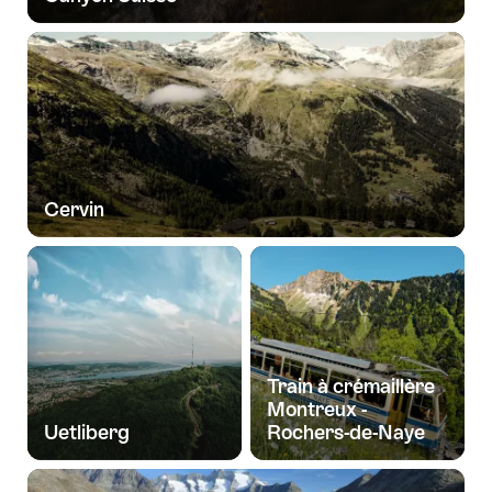
Cervin
Train à crémaillère
Montreux -
Uetliberg
Rochers-de-Naye