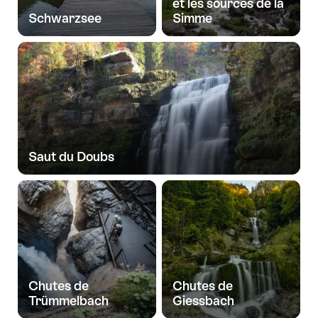
et les sources de la
Schwarzsee
Simme
Saut du Doubs
Chutes de
Chutes de
Trümmelbach
Giessbach