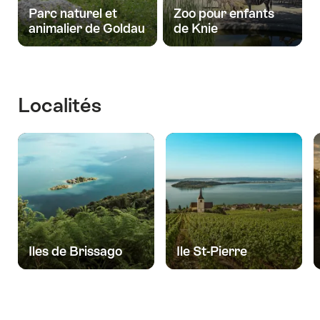
Parc naturel et
Zoo pour enfants
animalier de Goldau
de Knie
Localités
More
More scenic nature
scenic
Moulins
nature
Mines
souterrains
More scenic
d'asphalte
du Col-des-
nature
Roches
Arosio
Iles de Brissago
Ile St-Pierre