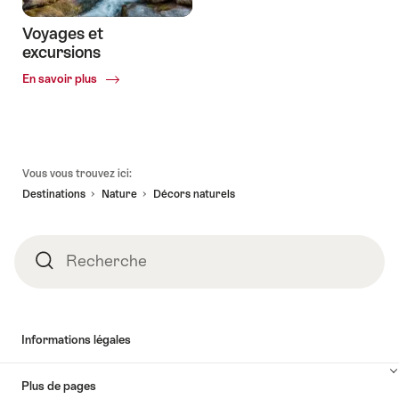
Voyages et
excursions
Common.Of
En savoir plus
Voyages
et
excursions
Pied
Vous vous trouvez ici:
de
Destinations
Nature
Décors naturels
page
Recherche
Recherche
Informations légales
Plus de pages