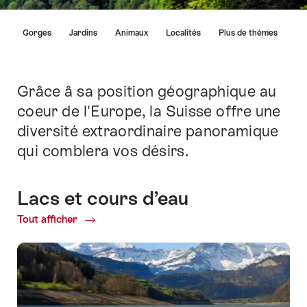
Liste
s
Gorges
Jardins
Animaux
Localités
Plus de thèmes
des
liens
menant
directement
Grâce â sa position géographique au
Introduction
aux
coeur de l'Europe, la Suisse offre une
points
diversité extraordinaire panoramique
forts
sur
qui comblera vos désirs.
cette
page.
Lacs et cours d’eau
Tout afficher
Common.Of
Lacs
et
cours
d’eau