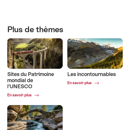
More
scenic
nature
Plus de thèmes
Sites du Patrimoine
Les incontournables
mondial de
Common.Of
En savoir plus
l’UNESCO
Les
incontournables
Common.Of
En savoir plus
Sites
du
Patrimoine
mondial
de
l’UNESCO