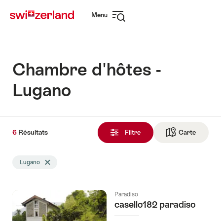
Naviguer
Navigation
Menu
sur
rapide
Ouvrir
myswitzerland.com
la
navigation
Chambre d'hôtes -
Lugano
6
6
Résultats
Résultats
Filtre
Carte
Vers la 
trouvés
La
Lugano
Effacer le tag Lugano
recherche
a
été
Paradiso
filtrée
casello182 paradiso
selon
les