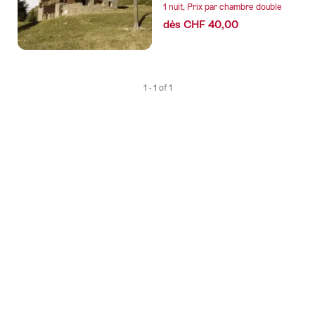
1 nuit, Prix par chambre double
tags
dès CHF 40,00
suivants
1 - 1 of 1