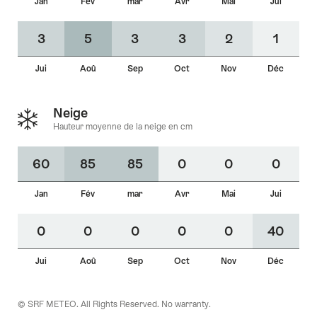
Jan
Fév
mar
Avr
Mai
Jui
3
5
3
3
2
1
Jui
Aoû
Sep
Oct
Nov
Déc
Neige
Hauteur moyenne de la neige en cm
60
85
85
0
0
0
Jan
Fév
mar
Avr
Mai
Jui
0
0
0
0
0
40
Jui
Aoû
Sep
Oct
Nov
Déc
© SRF METEO. All Rights Reserved. No warranty.