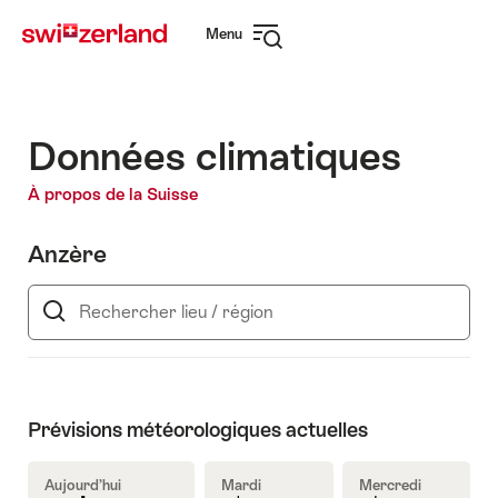
Naviguer
Navigation
Menu
sur
rapide
Ouvrir
myswitzerland.com
la
navigation
Données climatiques
À propos de la Suisse
Anzère
Rechercher
lieu
/
région
Prévisions météorologiques actuelles
Aujourd’hui
Mardi
Mercredi