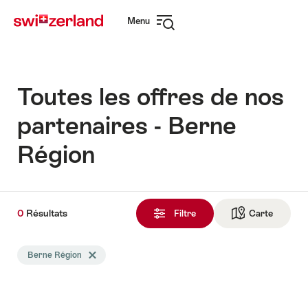
Naviguer
Navigation
Menu
sur
rapide
Ouvrir
myswitzerland.com
la
navigation
Toutes les offres de nos
partenaires - Berne
Région
0
0
Résultats
Résultats
Filtre
Carte
Vers la 
trouvés
La
Berne Région
Effacer le tag Berne Région
recherche
a
été
filtrée