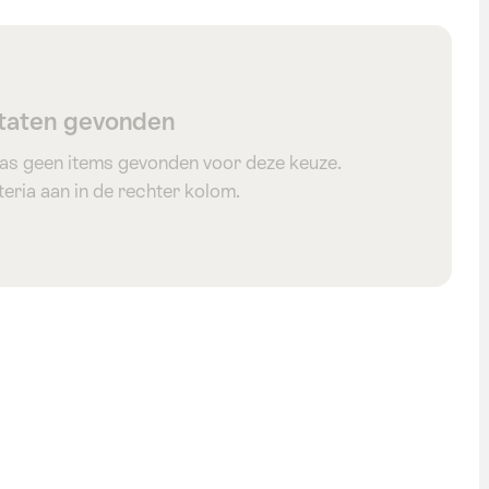
taten gevonden
as geen items gevonden voor deze keuze.
eria aan in de rechter kolom.