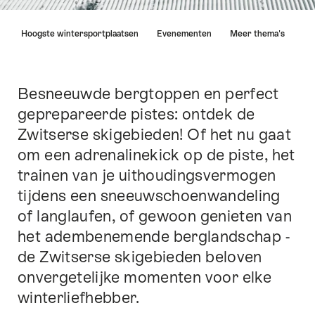
Lijst
n
Hoogste wintersportplaatsen
Evenementen
Meer thema's
van
links
die
rechtstreeks
Besneeuwde bergtoppen en perfect
Inleiding
leiden
geprepareerde pistes: ontdek de
naar
Zwitserse skigebieden! Of het nu gaat
de
ankerpunten
om een adrenalinekick op de piste, het
op
trainen van je uithoudingsvermogen
deze
tijdens een sneeuwschoenwandeling
pagina.
of langlaufen, of gewoon genieten van
het adembenemende berglandschap -
de Zwitserse skigebieden beloven
onvergetelijke momenten voor elke
winterliefhebber.