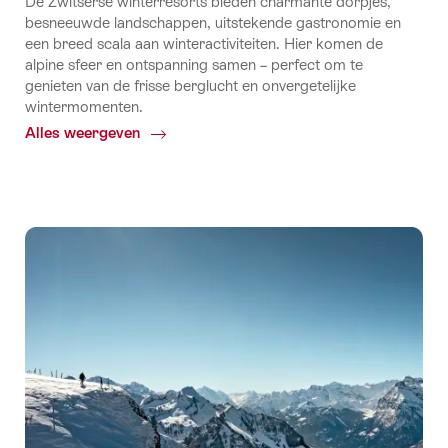
De Zwitserse winterresorts bieden charmante dorpjes,
besneeuwde landschappen, uitstekende gastronomie en
een breed scala aan winteractiviteiten. Hier komen de
alpine sfeer en ontspanning samen – perfect om te
genieten van de frisse berglucht en onvergetelijke
wintermomenten.
Alles weergeven
Common.Of
De
10
populairste
Zwitserse
winterbestemmingen