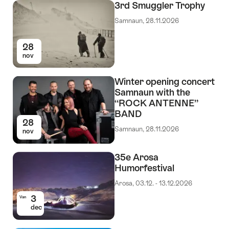
3rd Smuggler Trophy
Samnaun, 28.11.2026
28
nov
Winter opening concert
Samnaun with the
“ROCK ANTENNE”
BAND
28
Samnaun, 28.11.2026
nov
35e Arosa
Humorfestival
Arosa, 03.12. - 13.12.2026
3
Van
dec