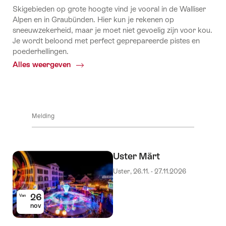
Skigebieden op grote hoogte vind je vooral in de Walliser
Alpen en in Graubünden. Hier kun je rekenen op
sneeuwzekerheid, maar je moet niet gevoelig zijn voor kou.
Je wordt beloond met perfect geprepareerde pistes en
poederhellingen.
Alles weergeven
Common.Of
Hoogste
winterplaatsen
Melding
Uster Märt
Uster, 26.11. - 27.11.2026
26
Van
nov