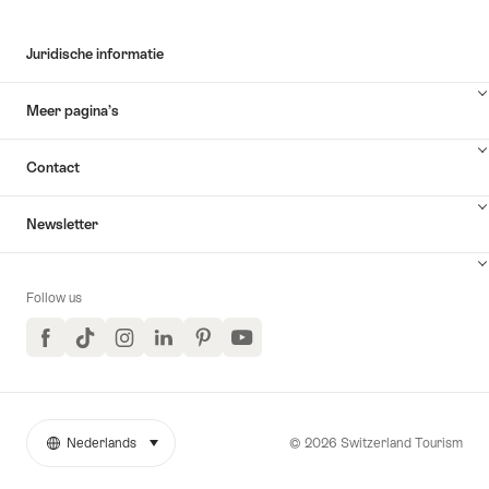
Juridische informatie
Meer pagina’s
Contact
Newsletter
Follow us
Facebook
TikTok
Instagram
LinkedIn
Pinterest
YouTube
© 2026 Switzerland Tourism
Nederlands
selecteren (klikken om weer te geven)
More
Taal
links