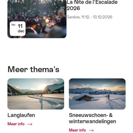
La fête de l'Escalade
2026
Genève, 11.12. - 13.12.2026
11
Van
dec
Meer thema's
Langlaufen
Sneeuwschoen- &
winterwandelingen
Common.Of
Meer info
Langlaufen
Common.Of
Meer info