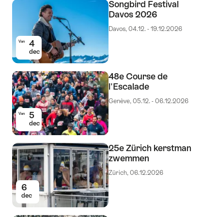
Songbird Festival
Davos 2026
Davos, 04.12. - 19.12.2026
4
Van
dec
48e Course de
l'Escalade
Genève, 05.12. - 06.12.2026
5
Van
dec
25e Zürich kerstman
zwemmen
Zürich, 06.12.2026
6
dec