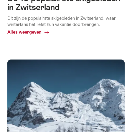
in Zwitserland
Dit zijn de populairste skigebieden in Zwitserland, waar
winterfans het liefst hun vakantie doorbrengen.
Alles weergeven
Common.Of
De
10
populairste
skigebieden
in
Zwitserland