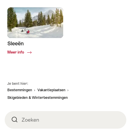
Sneeuwschoen-
&
winterwandelingen
Sleeën
Common.Of
Meer info
Sleeën
Voettekst
Je bent hier:
Bestemmingen
Vakantieplaatsen
Skigebieden & Winterbestemmingen
Zoeken
Zoeken