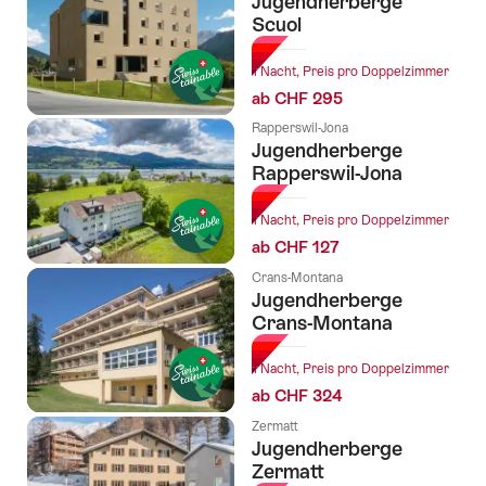
Jugendherberge
Scuol
1 Nacht, Preis pro Doppelzimmer
ab CHF 295
Rapperswil-Jona
Jugendherberge
Rapperswil-Jona
1 Nacht, Preis pro Doppelzimmer
ab CHF 127
Crans-Montana
Jugendherberge
Crans-Montana
1 Nacht, Preis pro Doppelzimmer
ab CHF 324
Zermatt
Jugendherberge
Zermatt