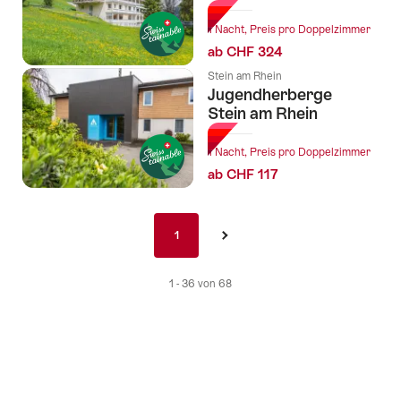
1 Nacht, Preis pro Doppelzimmer
ab CHF 324
Stein am Rhein
Jugendherberge
Stein am Rhein
1 Nacht, Preis pro Doppelzimmer
ab CHF 117
Pagination
1
1
›
nav
de
1 - 36 von 68