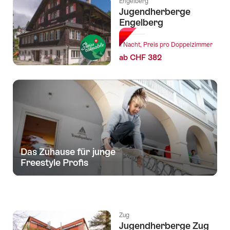
Engelberg
Jugendherberge
Engelberg
1 Nacht, Preis pro Doppelzimmer
ab CHF 382
Das Zuhause für junge
Freestyle Profis
Zug
Jugendherberge Zug