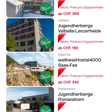
1 Nacht, Preis pro Doppelzimmer
ab CHF 396
Valbella
Jugendherberge
Valbella-Lenzerheide
1 Nacht, Preis pro Doppelzimmer
ab CHF 182
Saas-Fee
wellnessHostel4000
Saas-Fee
1 Nacht, Preis pro Doppelzimmer
ab CHF 343
Romanshorn
Jugendherberge
Romanshorn