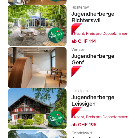
Richterswil
Jugendherberge
Richterswil
1 Nacht, Preis pro Doppelzimmer
ab CHF 114
Vernier
Jugendherberge
Genf
Leissigen
Jugendherberge
Leissigen
1 Nacht, Preis pro Doppelzimmer
ab CHF 125
Grindelwald