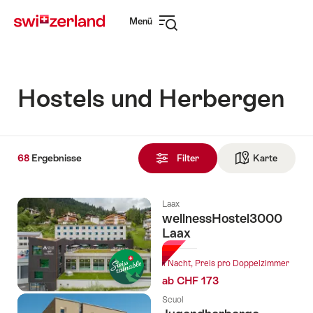
Navigate
Schnellnavigation
Menü
to
Navigation
myswitzerland.com
öffnen
Hostels und Herbergen
68
68
Ergebnisse
Ergebnisse
Filter
Karte
Zur die 
gefunden
Laax
wellnessHostel3000
Laax
1 Nacht, Preis pro Doppelzimmer
ab CHF 173
Scuol