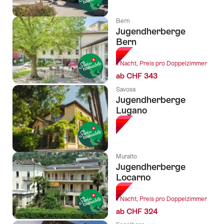
Bern
Jugendherberge
Bern
1 Nacht, Preis pro Doppelzimmer
ab CHF 343
Savosa
Jugendherberge
Lugano
Muralto
Jugendherberge
Locarno
1 Nacht, Preis pro Doppelzimmer
ab CHF 324