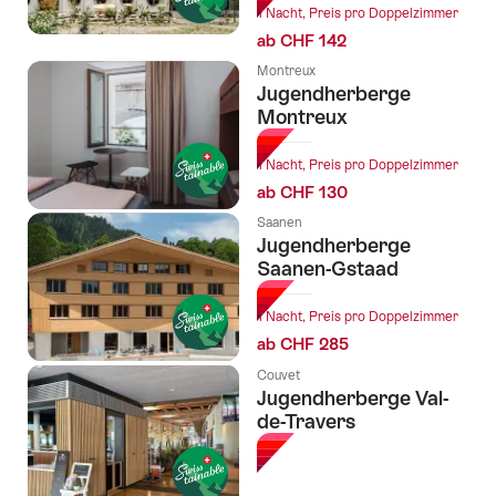
1 Nacht, Preis pro Doppelzimmer
ab CHF 142
Montreux
Jugendherberge
Montreux
1 Nacht, Preis pro Doppelzimmer
ab CHF 130
Saanen
Jugendherberge
Saanen-Gstaad
1 Nacht, Preis pro Doppelzimmer
ab CHF 285
Couvet
Jugendherberge Val-
de-Travers