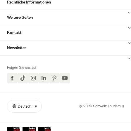
Rechtliche Informationen
Weitere Seiten
Kontakt
Inhalte
Newsletter
Kontakt
anzuzeigen
Folgen Sie uns auf
Facebook
TikTok
Instagram
LinkedIn
Pinterest
YouTube
© 2026 Schweiz Tourismus
Deutsch
auswählen (klicken um anzuzeigen)
Weitere
Sprache
Links
Auszeichnungen