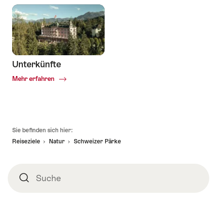
-
Nachhaltig
Reisen
in
der
Schweiz.
Unterkünfte
Common.Of
Mehr erfahren
Unterkünfte
Fusszeile
Sie befinden sich hier:
Reiseziele
Natur
Schweizer Pärke
Suche
Suche