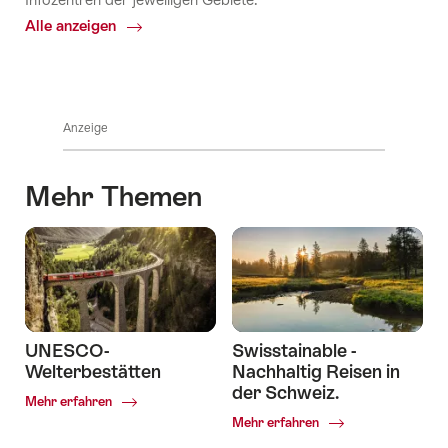
Alle anzeigen
Common.Of
Sehenswürdigkeiten
Anzeige
Mehr Themen
UNESCO-
Swisstainable -
Welterbestätten
Nachhaltig Reisen in
der Schweiz.
Common.Of
Mehr erfahren
UNESCO-
Common.Of
Mehr erfahren
Welterbestätten
Swisstainable