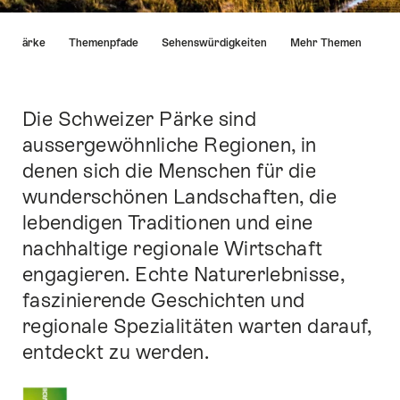
List
zer Pärke
Themenpfade
Sehenswürdigkeiten
Mehr Themen
von
Links
die
direkt
Die Schweizer Pärke sind
Einleitung
zu
aussergewöhnliche Regionen, in
Ankerpunkten
denen sich die Menschen für die
auf
dieser
wunderschönen Landschaften, die
Seite
lebendigen Traditionen und eine
führen.
nachhaltige regionale Wirtschaft
engagieren. Echte Naturerlebnisse,
faszinierende Geschichten und
regionale Spezialitäten warten darauf,
entdeckt zu werden.