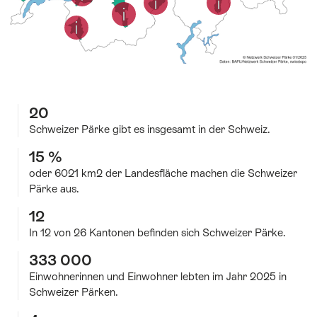
Informationen
Infor
anzuzeigen).
Informationen
um
(klicken
Informationen
(klicken
anzuzeigen).
um
Informationen
(klicken
(klick
(klicken
anzuzeigen).
um
(klicken
Informationen
Informationen
um
anzuzeige
(klicken
um
um
um
Informationen
anzuzeigen).
um
(klicken
(klicken
anzuzeigen).
um
anzuzeigen).
anzuz
Informationen
anzuzeigen).
(klicken
anzuzeigen).
um
um
anzuzeigen).
(klicken
um
anzuzeigen).
anzuzeigen).
um
anzuzeigen).
anzuzeigen).
20
Schweizer Pärke gibt es insgesamt in der Schweiz.
15 %
oder 6021 km2 der Landesfläche machen die Schweizer
Pärke aus.
12
In 12 von 26 Kantonen befinden sich Schweizer Pärke.
333 000
Einwohnerinnen und Einwohner lebten im Jahr 2025 in
Schweizer Pärken.