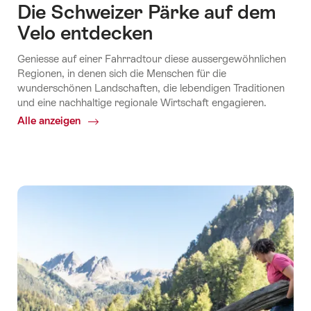
Die Schweizer Pärke auf dem
Velo entdecken
Geniesse auf einer Fahrradtour diese aussergewöhnlichen
Regionen, in denen sich die Menschen für die
wunderschönen Landschaften, die lebendigen Traditionen
und eine nachhaltige regionale Wirtschaft engagieren.
Alle anzeigen
Common.Of
Die
Schweizer
Pärke
auf
dem
Velo
entdecken