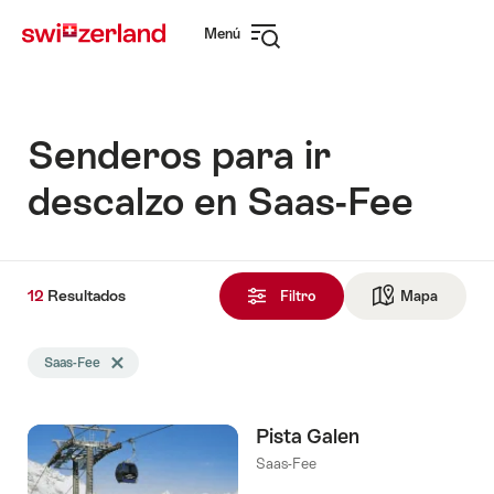
Navegar
Navegación
Menú
por
rápida
Abrir
myswitzerland.com
navegación
Senderos para ir
descalzo en Saas-Fee
12
12
Resultados
Resultados
Filtro
Mapa
Ir a la v
encontrado
La
Saas-Fee
Eliminar etiqueta Saas-Fee
búsqueda
se
filtró
Pista Galen
por
las
Saas-Fee
siguientes