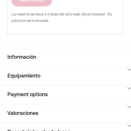
Reserva ahora
La reserva se hace a través del sitio web del proveedor. Su
solicitud será enviada.
Información
Haga
Equipamiento
clic
aquí
Haga
para
Payment options
clic
ver
aquí
el
Haga
para
contenido
Valoraciones
clic
ver
de
aquí
el
Key
Haga
para
contenido
Value