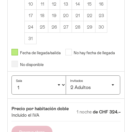
10
11
12
13
14
15
16
17
18
19
20
21
22
23
24
25
26
27
28
29
30
31
Agosto
2026
Fecha de llegada/salida
No hay fecha de llegada
No disponible
a.
Mi.
Ju.
Vi.
Sá.
Do.
1
2
Sala
Invitados
2 Adultos
4
5
6
7
8
9
Click
1
12
13
14
15
16
to
Sala
Precio
Precio por habitación doble
select
8
19
20
21
22
23
1 noche
de CHF 324.–
Incluido el IVA
number
5
26
27
28
29
30
of
guests