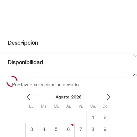
Descripción
Haga
Disponibilidad
clic
aquí
View
para
Por favor, seleccione un período
to
content
ver
availability
el
Agosto
2026
contenido
de
Lu.
Ma.
Mi.
Ju.
Vi.
Sá.
Do.
Ir
1
2
a
la
3
4
5
6
7
8
9
información