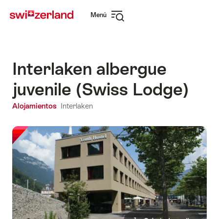
Navegar
Navegación
Menú
por
rápida
Abrir
myswitzerland.com
navegación
Interlaken albergue
juvenile (Swiss Lodge)
Alojamientos
Interlaken