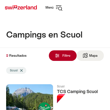
Navegar
Navegación
Menú
por
rápida
Abrir
myswitzerland.com
navegación
Campings en Scuol
2
2
Resultados
Resultados
Filtro
Mapa
Ir a la v
encontrado
La
Scuol
Eliminar etiqueta Scuol
búsqueda
se
filtró
Scuol
por
TCS Camping Scuol
las
siguientes
etiquetas