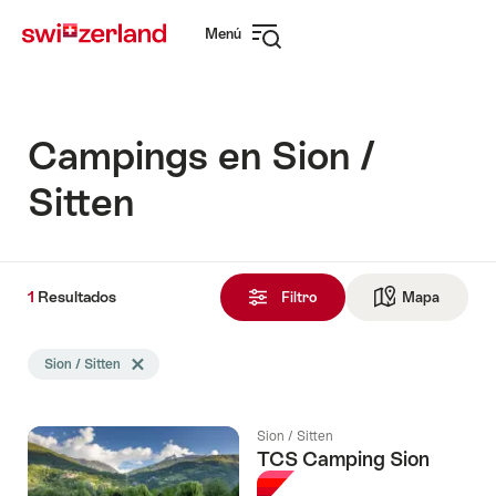
Navegar
Navegación
Menú
por
rápida
Abrir
myswitzerland.com
navegación
Campings en Sion /
Sitten
1
1
Resultados
Resultados
Filtro
Mapa
Ir a la v
encontrado
La
Sion / Sitten
Eliminar etiqueta Sion / Sitten
búsqueda
se
filtró
Sion / Sitten
por
TCS Camping Sion
las
siguientes