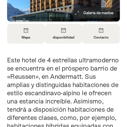
Galería de medios
Vista
general
Mapa
disponibilidad
Contacto
Abrir
Abrir
Abrir
información
información
información
sobre
sobre
sobre
Este hotel de 4 estrellas ultramoderno
Introducción
Mapa
Abrir
Contacto
información
se encuentra en el próspero barrio de
sobre
«Reussen», en Andermatt. Sus
disponibilidad
amplias y distinguidas habitaciones de
estilo escandinavo-alpino le ofrecen
una estancia increíble. Asimismo,
tendrá a disposición habitaciones de
diferentes clases, como, por ejemplo,
habitaciones híbridas equipadas con