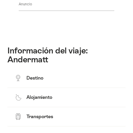
ver
de
Anuncio
aquí
el
Salas
para
contenido
ver
de
el
Descubrir
contenido
los
de
alrededores
Contacto
Información del viaje:
Andermatt
Destino
Alojamiento
Transportes