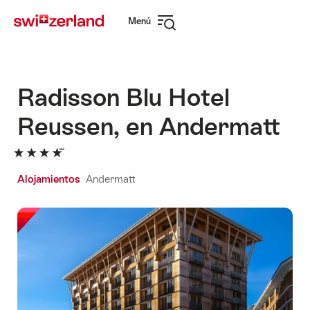
Navegar
Navegación
Menú
por
rápida
Abrir
myswitzerland.com
navegación
Radisson Blu Hotel
Reussen, en Andermatt
Alojamientos
Andermatt