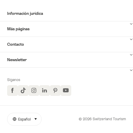
Información jurídica
Más páginas
Contacto
Newsletter
Síganos
Facebook
TikTok
Instagram
LinkedIn
Pinterest
YouTube
© 2026 Switzerland Tourism
Español
seleccionar (haga clic para ver)
More
Idioma
links