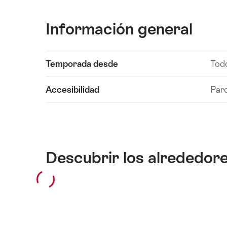
Información general
Mostrar
Temporada desde
Todo
contenido
de
Accesibilidad
Parc
Datos
técnicos
Descubrir los alrededor