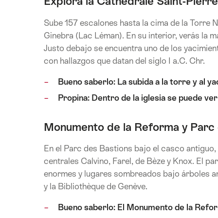
Explora la Cathédrale Saint-Pierre
Sube 157 escalones hasta la cima de la Torre No
Ginebra (Lac Léman). En su interior, verás la 
Justo debajo se encuentra uno de los yacimien
con hallazgos que datan del siglo I a.C. Chr.
Bueno saberlo: La subida a la torre y al y
Propina: Dentro de la iglesia se puede ver l
Monumento de la Reforma y Parc 
En el Parc des Bastions bajo el casco antiguo,
centrales Calvino, Farel, de Bèze y Knox. El p
enormes y lugares sombreados bajo árboles anti
y la Bibliothèque de Genève.
Bueno saberlo: El Monumento de la Refor