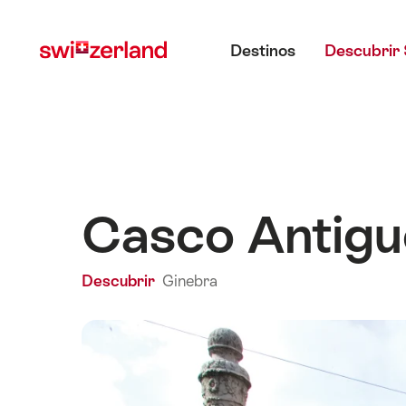
Navegar
Navegación
Menú principal
por
rápida
Destinos
Descubrir 
myswitzerland.com
Casco Antigu
Descubrir
Ginebra