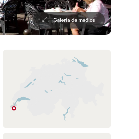
Galería de medios
Overview
Mapa
Ginebra
Ginebra
Región