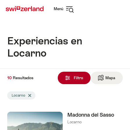
Navegar
Navegación
Menú
por
rápida
Abrir
myswitzerland.com
navegación
Experiencias en
Locarno
10
10
Resultados
Resultados
Filtro
Mapa
Ir a la v
encontrado
La
Locarno
Eliminar etiqueta Locarno
búsqueda
se
filtró
Madonna del Sasso
por
las
Locarno
siguientes