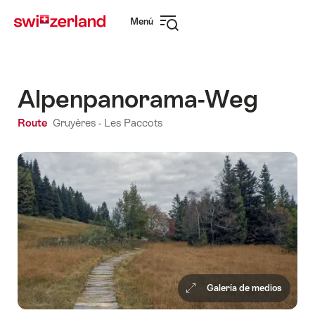
Navegar
Navegación
Menú
por
rápida
Abrir
myswitzerland.com
navegación
Alpenpanorama-Weg
Route
Gruyères - Les Paccots
Galería de medios