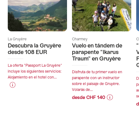
La Gruyère
Charmey
C
Descubra la Gruyère
Vuelo en tándem de
"
desde 108 EUR
parapente "Ikarus
Traum" en Gruyère
La oferta "Passport La Gruyère"
incluye los siguientes servicios:
Disfruta de tu primer vuelo en
Alojamiento en el hotel con...
parapente con un instructor
D
sobre el paisaje de Gruyère.
p
Volarás de...
a
Información
Detalles
s
desde CHF 140
de
de
d
Información
Detalles
precio
la
de
de
para
oferta
precio
la
la
para
oferta
oferta
la
«Descubra
oferta