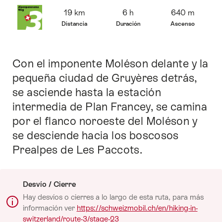
Sinopsis
19 km
6 h
640 m
Distancia
Duración
Ascenso
Con el imponente Moléson delante y la
Introducción
pequeña ciudad de Gruyères detrás,
se asciende hasta la estación
intermedia de Plan Francey, se camina
por el flanco noroeste del Moléson y
se desciende hacia los boscosos
Prealpes de Les Paccots.
Desvío / Cierre
Hay desvíos o cierres a lo largo de esta ruta, para más
información ver
https://schweizmobil.ch/en/hiking-in-
switzerland/route-3/stage-23