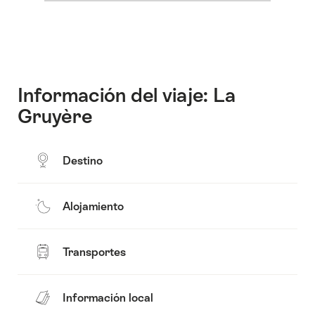
para
contenido
las
ver
de
etapas
el
Todas
contenido
las
de
etapas
Mapa
Información del viaje: La
Gruyère
Destino
Alojamiento
Transportes
Información local