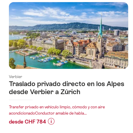
se
filtró
por
las
siguientes
etiquetas
Verbier
Traslado privado directo en los Alpes
desde Verbier a Zúrich
Transfer privado en vehículo limpio, cómodo y con aire
acondicionadoConductor amable de habla...
desde CHF 784
Información