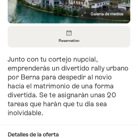
Galería de medios
Vista
general
Reservation
Abrir
información
Junto con tu cortejo nupcial,
Introducción
sobre
Reservation
emprenderás un divertido rally urbano
por Berna para despedir al novio
hacia el matrimonio de una forma
divertida. Se te asignarán unas 20
tareas que harán que tu día sea
inolvidable.
Detalles de la oferta