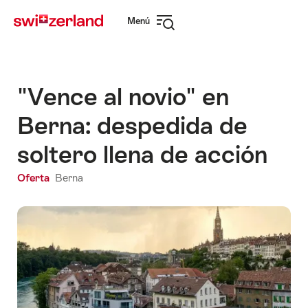
Navegar
Navegación
Menú
por
rápida
Abrir
myswitzerland.com
navegación
"Vence al novio" en
Berna: despedida de
soltero llena de acción
Oferta
Berna