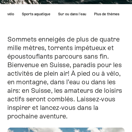
Liste
En vélo
Sports aquatique
Sur ou dans l'eau
Plus de thèmes
des
liens
menant
directement
Sommets enneigés de plus de quatre
Introduction
aux
mille mètres, torrents impétueux et
points
époustouflants parcours sans fin.
forts
sur
Bienvenue en Suisse, paradis pour les
cette
activités de plein air! À pied ou à vélo,
page.
en montagne, dans l’eau ou dans les
airs: en Suisse, les amateurs de loisirs
actifs seront comblés. Laissez-vous
inspirer et lancez-vous dans la
prochaine aventure.