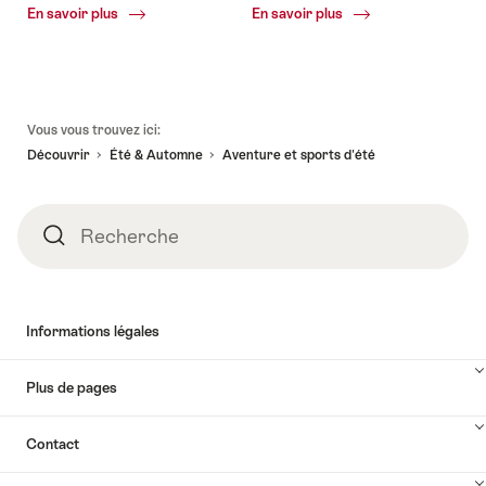
Common.Of
Common.Of
En savoir plus
En savoir plus
Vacances
Nature
d'été
Pied
Vous vous trouvez ici:
de
Découvrir
Été & Automne
Aventure et sports d'été
page
Recherche
Recherche
Informations légales
Plus de pages
Contact